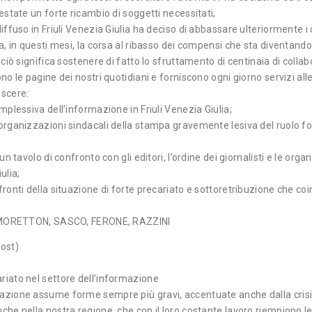
testate un forte ricambio di soggetti necessitati;
diffuso in Friuli Venezia Giulia ha deciso di abbassare ulteriormente i
nta, in questi mesi, la corsa al ribasso dei compensi che sta diventan
 ciò significa sostenere di fatto lo sfruttamento di centinaia di collab
o le pagine dei nostri quotidiani e forniscono ogni giorno servizi alle 
oscere:
mplessiva dell’informazione in Friuli Venezia Giulia;
e organizzazioni sindacali della stampa gravemente lesiva del ruolo 
un tavolo di confronto con gli editori, l’ordine dei giornalisti e le org
ulia;
fronti della situazione di forte precariato e sottoretribuzione che coi
MORETTON, SASCO, FERONE, RAZZINI
ost)
riato nel settore dell’informazione
azione assume forme sempre più gravi, accentuate anche dalla crisi ch
che nella nostra regione, che con il loro costante lavoro riempiono l