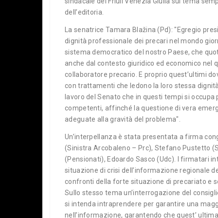
sindacale del Friuli Venezia Giulia sul tema semp
dell’editoria.
La senatrice Tamara Blažina (Pd): "Egregio presi
dignità professionale dei precari nel mondo gior
sistema democratico del nostro Paese, che quoti
anche dal contesto giuridico ed economico nel qua
collaboratore precario. E proprio quest’ultimi 
con trattamenti che ledono la loro stessa digni
lavoro del Senato che in questi tempi si occupa p
competenti, affinché la questione di vera emerg
adeguate alla gravità del problema".
Un’interpellanza è stata presentata a firma congiu
(Sinistra Arcobaleno – Prc), Stefano Pustetto (
(Pensionati), Edoardo Sasco (Udc). I firmatari in
situazione di crisi dell’informazione regionale 
confronti della forte situazione di precariato e s
Sullo stesso tema un’interrogazione del consigl
si intenda intraprendere per garantire una maggi
nell’informazione, garantendo che quest’ ultima 