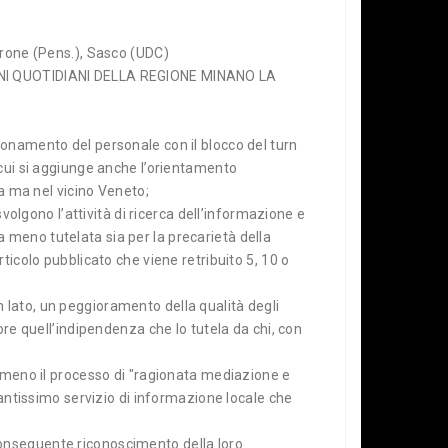
erone (Pens.), Sasco (UDC)
NI QUOTIDIANI DELLA REGIONE MINANO LA
ionamento del personale con il blocco del turn
 cui si aggiunge anche l’orientamento
ia ma nel vicino Veneto;
volgono l’attività di ricerca dell’informazione e
la meno tutelata sia per la precarietà della
ticolo pubblicato che viene retribuito 5, 10 o
 lato, un peggioramento della qualità degli
ore quell’indipendenza che lo tutela da chi, con
e meno il processo di "ragionata mediazione e
tantissimo servizio di informazione locale che
l conseguente riconoscimento della loro