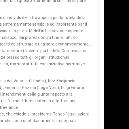
a catena in questo momento di crisi del settore
ondivido il vostro appello per la tutela della
ore estremamente sensibile ed importante per il
ioni. La pluralità dell’informazione dipende
listico, dai professionisti fino all’ultimo
oggetti da sfruttare e ricattare economicamente,
 parlamentare (facente parte della Commissione
e presso tutti gli organi istituzionali
lica, ma soprattutto con iniziative normative
a dei Valori – Cittadini), Igor Kocijancic
), Federico Razzini (Lega Nord), Luigi Ferone
 intendimenti della giunta rispetto alla
uali forme di tutela intenda adottare nei
 freelance.
c, che chiede al presidente Tondo "quali azioni
ovani, che sono quotidianamente impegnati