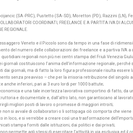
Kocijancic (SA-PRC), Pustetto (SA-SD), Moretton (PD), Razzini (LN), F
 COLLABORATORI COORDINATI, FREELANCE E A PARTITA IVA DI ALCU
NE REGIONALE.
Messaggero Veneto e il Piccolo sono da tempo in una fase di ridimens
mento del numero delle collaborazioni dei freelance e a partiva IVA a
quotidiani regionali non più nei centri stampa del Friuli Venezia Giul
dei giornali costituiscono l’anima dell’informazione regionale, perché s
ti dai giornali, ma di fatto la loro figura professionale risulta essere 
nto senza preavviso – che per la irrisoria retribuzione del singolo ar
 anche inferiori, pari ai 3 euro lordi per 1000 battute;
conomica e una tale incertezza lavorativa comportino di fatto, da un
ruttoria e documentale e, dall’altro lato, non garantiscano al lavorat
rirgli migliori posti di lavoro o promesse di maggiori introiti;
e non si avvale di collaboratori o li sottopaga ciò comporta che vien
tto in loco, e si verrebbe a creare così una trasformazione dell’impor
 stampa forniti dalle istituzioni, dai politici e dai privati;
non permette agli stessi di esercitare l’attività in via esclusiva ed i