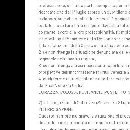
professione e, dall’altra parte, comporta per le 
ricordato che dal 1° luglio scorso un quotidiano 
collaboratori e che a tale situazione si è aggiu
testate e che fare finta di niente davanti a tutto
costante lavoro e la loro professionalità, riempion
interpellano il Presidente della Regione per con
1. la valutazione della Giunta sulla situazione co
2. se non ritenga la situazione denunciata dall
regionale nella nostra regione;
3. se non ritenga altresì necessaria l’apertura di 
prospettive dell’informazione in Friuli Venezia Gi
4. quali forme di tutela intende adottare nei con
del Friuli Venezia Giulia.
CORAZZA, COLUSSI, KOCIJANCIC, PUSTETTO, 
2) Interrogazione di Gabrovec (Slovenska Skupn
INTERROGAZIONE
Oggetto: sempre più grave la situazione di preca
Risaputo che il precariato nel mondo dell’inform
coinvolge centinaia di giovani e meno giovani, an