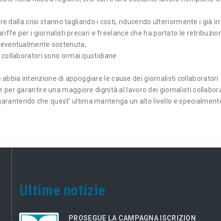
ire dalla crisi stanno tagliando i costi, riducendo ulteriormente i già 
riffe per i giornalisti precari e freelance che ha portato le retribuzio
sa eventualmente sostenuta;
i collaboratori sono ormai quotidiane
bbia intenzione di appoggiare le cause dei giornalisti collaboratori
 per garantire una maggiore dignità al lavoro dei giornalisti collabo
rantendo che quest’ ultima mantenga un alto livello e specialmente 
Ultime notizie
PROSEGUE LA CAMPAGNA ISCRIZIONI 2026