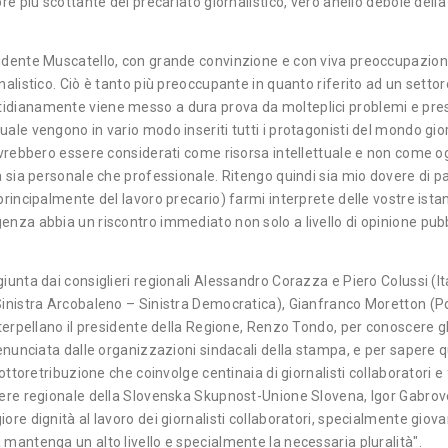
re più scottante del precariato giornalistico, vero anello debole dell
dente Muscatello, con grande convinzione e con viva preoccupazione c
nalistico. Ciò è tanto più preoccupante in quanto riferito ad un sett
dianamente viene messo a dura prova da molteplici problemi e press
le vengono in vario modo inseriti tutti i protagonisti del mondo giorna
dovrebbero essere considerati come risorsa intellettuale e non come 
tà sia personale che professionale. Ritengo quindi sia mio dovere di
rincipalmente del lavoro precario) farmi interprete delle vostre istanz
enza abbia un riscontro immediato non solo a livello di opinione pubb
nta dai consiglieri regionali Alessandro Corazza e Piero Colussi (Itali
Sinistra Arcobaleno – Sinistra Democratica), Gianfranco Moretton (Pd
terpellano il presidente della Regione, Renzo Tondo, per conoscere gli
denunciata dalle organizzazioni sindacali della stampa, e per sapere q
ottoretribuzione che coinvolge centinaia di giornalisti collaboratori e
iere regionale della Slovenska Skupnost-Unione Slovena, Igor Gabrove
ore dignità al lavoro dei giornalisti collaboratori, specialmente gi
mantenga un alto livello e specialmente la necessaria pluralità".