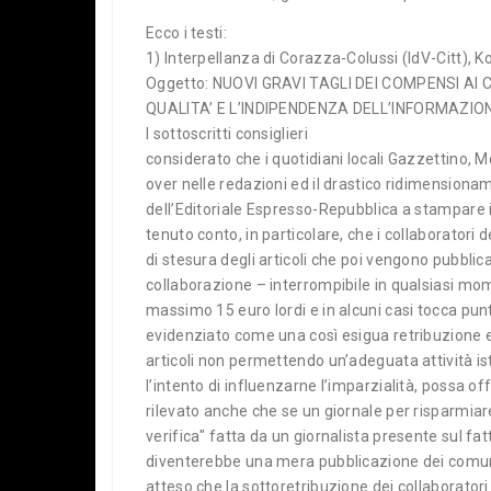
Ecco i testi:
1) Interpellanza di Corazza-Colussi (IdV-Citt), 
Oggetto: NUOVI GRAVI TAGLI DEI COMPENSI AI
QUALITA’ E L’INDIPENDENZA DELL’INFORMAZIO
I sottoscritti consiglieri
considerato che i quotidiani locali Gazzettino, 
over nelle redazioni ed il drastico ridimensiona
dell’Editoriale Espresso-Repubblica a stampare i 
tenuto conto, in particolare, che i collaboratori 
di stesura degli articoli che poi vengono pubblica
collaborazione – interrompibile in qualsiasi mome
massimo 15 euro lordi e in alcuni casi tocca punte
evidenziato come una così esigua retribuzione e
articoli non permettendo un’adeguata attività ist
l’intento di influenzarne l’imparzialità, possa off
rilevato anche che se un giornale per risparmiar
verifica" fatta da un giornalista presente sul fa
diventerebbe una mera pubblicazione dei comunicati
atteso che la sottoretribuzione dei collaboratori 