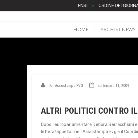
FNSI
ORDINE DEI GIORN
HOME
ARCHIVI NEWS
Da: Assostampa FVG
settembre 11, 2009
ALTRI POLITICI CONTRO I
Dopo l’europarlamentare Debora Serracchiani e i 
lettera/appello che l’Assostampa Fvg e il Coord