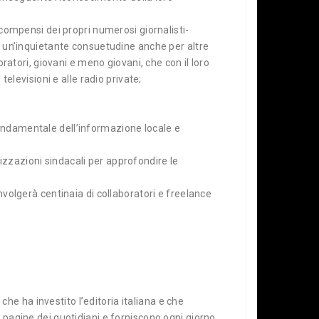
 compensi dei propri numerosi giornalisti-
do un’inquietante consuetudine anche per altre
oratori, giovani e meno giovani, che con il loro
televisioni e alle radio private;
fondamentale dell’informazione locale e
anizzazioni sindacali per approfondire le
nvolgerà centinaia di collaboratori e freelance
e ha investito l’editoria italiana e che
e pagine dei quotidiani e forniscono ogni giorno