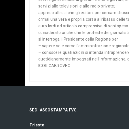
servizi alle televisioni e alle radio private;
appreso altresì che gli editori, per cercare di usc
ormai una vera e propria corsa al ribasso delle ta
euro lordi ad articolo comprensiva di ogni spe
considerato anche che le proteste dei giornalist
si interroga il Presidente della Regione per
– sapere se e come l’amministrazione regionale a
– conoscere quali azioni si intenda intraprendere
quotidianamente impegnati nell’informazione, ga
IGOR GABROVEC
SEDI ASSOSTAMPA FVG
Trieste