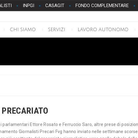
ALISTI
INPGI
CASAGIT
FONDO COMPLEMENTARE
CHI SIAMO
SERVIZI
LAVORO AUTONOMO
L PRECARIATO
parlamentari Ettore Rosato e Ferruccio Saro, altre prese di posizione
inamento Giornalisti Precari Fvg hanno inviato nelle settimane scorse