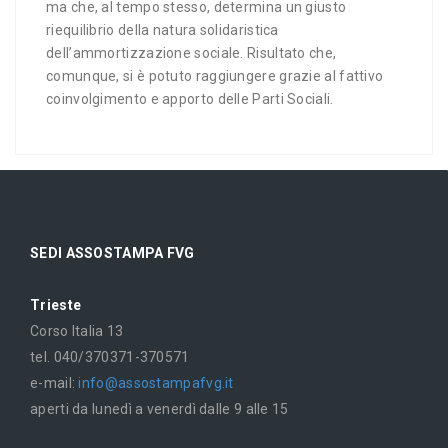
ma che, al tempo stesso, determina un giusto
riequilibrio della natura solidaristica
dell’ammortizzazione sociale. Risultato che,
comunque, si è potuto raggiungere grazie al fattivo
coinvolgimento e apporto delle Parti Sociali.
SEDI ASSOSTAMPA FVG
Trieste
Corso Italia 13
tel. 040/370371-370571
e-mail:
info@assostampafvg.it
aperti da lunedì a venerdì dalle 9 alle 15