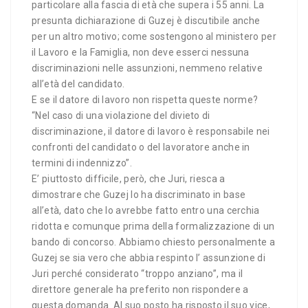
particolare alla fascia di età che supera i 55 anni. La
presunta dichiarazione di Guzej è discutibile anche
per un altro motivo; come sostengono al ministero per
il Lavoro e la Famiglia, non deve esserci nessuna
discriminazioni nelle assunzioni, nemmeno relative
all’età del candidato.
E se il datore di lavoro non rispetta queste norme?
“Nel caso di una violazione del divieto di
discriminazione, il datore di lavoro è responsabile nei
confronti del candidato o del lavoratore anche in
termini di indennizzo”.
E’ piuttosto difficile, però, che Juri, riesca a
dimostrare che Guzej lo ha discriminato in base
all’età, dato che lo avrebbe fatto entro una cerchia
ridotta e comunque prima della formalizzazione di un
bando di concorso. Abbiamo chiesto personalmente a
Guzej se sia vero che abbia respinto l’ assunzione di
Juri perché considerato “troppo anziano”, ma il
direttore generale ha preferito non rispondere a
questa domanda. Al suo posto ha risposto il suo vice,