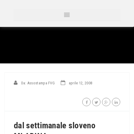
Da: Assostampa FVG
aprile 12, 2008
dal settimanale sloveno