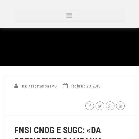
Da: Assostampa FVG
febbraio 20, 2018
FNSI CNOG E SUGC: «DA