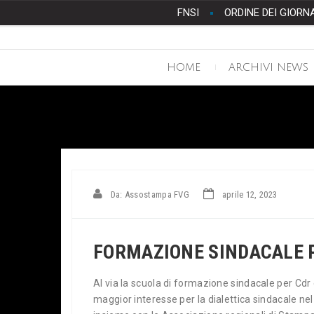
FNSI
ORDINE DEI GIORN
HOME
ARCHIVI NEWS
Da: Assostampa FVG
aprile 12, 2023
FORMAZIONE SINDACALE P
Al via la scuola di formazione sindacale per Cdr
maggior interesse per la dialettica sindacale nel