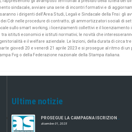
appresentino gli avamposti territoriali a presidio della tutela dei diri
mento sindacale, avviare una serie di incontri formativi e di aggiorn
 saranno i dirigenti dell’Area Studi, Legali e Sindacale della Fnsi: gli 
o dei Cdr nelle procedure di contratto; gli ammortizzatori sociali di se
cale sullo smart working; i licenziamenti collettivi e il licenziamento 
 tra istituti economici e istituti normativi; le novità che interesseran
 genitorialità e il welfare aziendale. Le lezioni, della durata di circa 
rte giovedì 20 e venerdì 21 aprile 2023 e si prosegue al ritmo di un p
ostampa Fvg o della Federazione nazionale della Stampa italiana.
Ultime notizie
PROSEGUE LA CAMPAGNA ISCRIZIONI 2026
dicembre 01, 2025