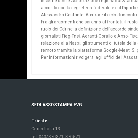
insieme con le Associazione regionali di Stampa, r
accordo con la segreteria federale e col Diparti
Alessandra Costante. A curare il ciclo di incontri
Fra gli argomenti che saranno affrontati: il ruol
ruolo dei Cdr nella definizione dell’accordo sinda
giornalisti Fieg-Fnsi, Aeranti-Corallo e Anso-Fisc,
relazione alla Naspi; gli strumenti di tutela della
remoto tramite la piattaforma Google-Meet. Si pa
Per informazioni rivolgersi agli uffici dell’Ass
SEDI ASSOSTAMPA FVG
Trieste
Corso Italia 13
tel. 040/370371-370571