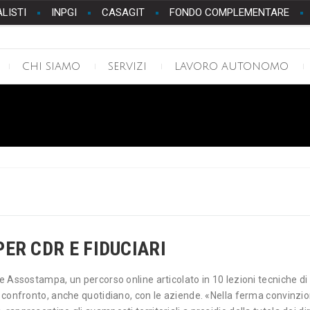
ALISTI
INPGI
CASAGIT
FONDO COMPLEMENTARE
CHI SIAMO
SERVIZI
LAVORO AUTONOMO
ER CDR E FIDUCIARI
 e Assostampa, un percorso online articolato in 10 lezioni tecniche 
 confronto, anche quotidiano, con le aziende. «Nella ferma convinzione