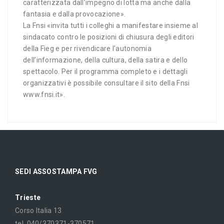
caratterizzata dall’impegno di lotta ma anche dalla
fantasia e dalla provocazione».
La Fnsi «invita tutti i colleghi a manifestare insieme al
sindacato contro le posizioni di chiusura degli editori
della Fieg e per rivendicare l’autonomia
dell’informazione, della cultura, della satira e dello
spettacolo. Per il programma completo e i dettagli
organizzativi è possibile consultare il sito della Fnsi
www.fnsi.it».
SEDI ASSOSTAMPA FVG
Trieste
Corso Italia 13
tel. 040/370371-370571