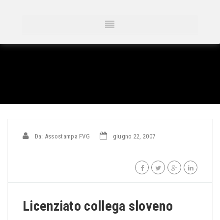
Da: Assostampa FVG
giugno 22, 2007
Licenziato collega sloveno