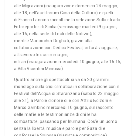
alle Migrazioni (inaugurazione domenica 24 maggio,
alle 18, nell’auditorium Casa della Cultura) e quelli
di Franco Lannino raccolti nella selezione Sulla strada.
Fotoreporter di Sicilia (vernissage martedì 9 giugno,
alle 16, nella sede di Leali delle Notizie),
mentre Manoocher Deghati, grazie alla
collaborazione con Dedica Festival, ci farà viaggiare,
attraverso le sue immagini,
in Iran (inaugurazione mercoledì 10 giugno, alle 16.15,
a Villa Vicentini Miniussi).
Quattro anche gli spettacoli: si va da 20 grammi,
monologo sulla crisi climatica in collaborazione con il
Festival dell’Acqua di Staranzano (sabato 23 maggio
alle 21), a Parole d’onore di e con Attilio Bolzoni e
Marco Gambino mercoledì 10 giugno, sul racconto
delle mafie e le testimonianze di chi le ha
combattute, passando per Inumana: Cos’è un uomo
senza la libertà, musica e parole per Gaza di e
con Rossella Spinosa (pianista e compositrice)