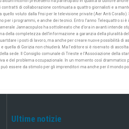
d alcuni incontri precedenti ha partecipato in qualità di uditore anch
contratti di collaborazione continuata a quattro giornalisti e a manten
 a quello voluto dalla Fnsi per le televisione private (Aer Anti Corallo)
vorano per i programmi, e anche dei tecnici. Entro l’anno Telequattro
re generale Jannacopulos ha sottolineato che d’ora in avanti intende st
a della completezza dell’informazione a garanzia della pluralità delle 
artdare i posti di lavoro, ma anche per creare nuove possibilità di as
quella di Gorizia non chiuderà. Ma l’editore si è riservato di ascolta
io della sede. Il Consiglio comunale di Trieste e l’Associazione della
isiva e del problema occupazionale. In un momento così drammatico per
 può essere da stimolo per gli imprenditori ma anche per il mondo poli
Ultime notizie