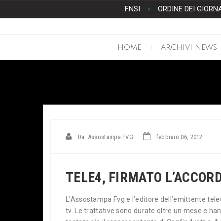
FNSI
ORDINE DEI GIORN
HOME
ARCHIVI NEWS
Da: Assostampa FVG
febbraio 06, 2012
TELE4, FIRMATO L’ACCOR
L’Assostampa Fvg e l’editore dell’emittente telev
tv. Le trattative sono durate oltre un mese e han