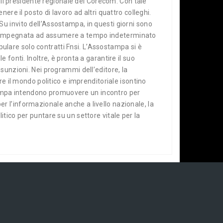
e il presidente regionale del Corecom. Con tale
ere il posto di lavoro ad altri quattro colleghi.
. Su invito dell’Assostampa, in questi giorni sono
 si è impegnata ad assumere a tempo indeterminato
ipulare solo contratti Fnsi. L’Assostampa si è
fonti. Inoltre, è pronta a garantire il suo
sunzioni. Nei programmi dell’editore, la
re il mondo politico e imprenditoriale isontino
 stampa intendono promuovere un incontro per
 l’informazionale anche a livello nazionale, la
tico per puntare su un settore vitale per la