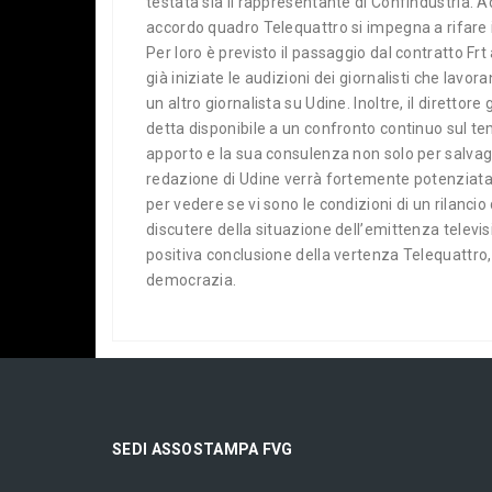
testata sia il rappresentante di Confindustria. A
accordo quadro Telequattro si impegna a rifare i 
Per loro è previsto il passaggio dal contratto Frt
già iniziate le audizioni dei giornalisti che la
un altro giornalista su Udine. Inoltre, il diretto
detta disponibile a un confronto continuo sul tem
apporto e la sua consulenza non solo per salvagu
redazione di Udine verrà fortemente potenziata e 
per vedere se vi sono le condizioni di un rilanc
discutere della situazione dell’emittenza telev
positiva conclusione della vertenza Telequattro,
democrazia.
SEDI ASSOSTAMPA FVG