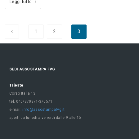
Leggi tutto
1
2
3
SEDI ASSOSTAMPA FVG
Trieste
Corso Italia 13
tel. 040/370371-370571
e-mail:
info@assostampafvg.it
aperti da lunedì a venerdì dalle 9 alle 15