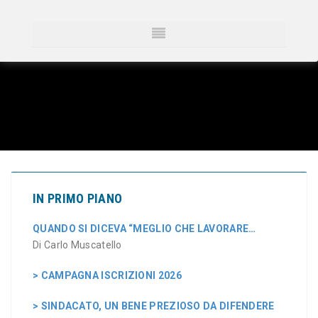
IN PRIMO PIANO
QUANDO SI DICEVA “MEGLIO CHE LAVORARE…
Di Carlo Muscatello
> CAMPAGNA ISCRIZIONI 2026
> SINDACATO, UN BENE PREZIOSO DA DIFENDERE