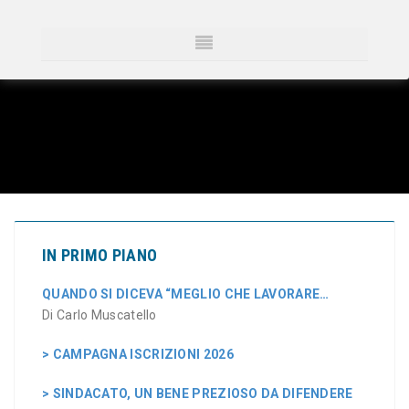
IN PRIMO PIANO
QUANDO SI DICEVA “MEGLIO CHE LAVORARE…
Di Carlo Muscatello
> CAMPAGNA ISCRIZIONI 2026
> SINDACATO, UN BENE PREZIOSO DA DIFENDERE