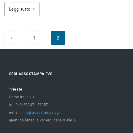
Leggi tutto
1
2
SEDI ASSOSTAMPA FVG
Trieste
Corso Italia 13
tel. 040/370371-370571
e-mail:
info@assostampafvg.it
aperti da lunedì a venerdì dalle 9 alle 15