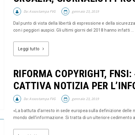
Da:
Assostampa FVG
gennaio 23, 2019
Dal punto di vista della libertà di espressione e della sicurezza
con i peggiori auspici. Gli ultimi giorni del 2018 hanno infatti ...
Leggi tutto
RIFORMA COPYRIGHT, FNSI:
CATTIVA NOTIZIA PER L’IN
Da:
Assostampa FVG
gennaio 23, 2019
«La battuta d’arresto in sede europea sulla definizione delle 
mondo dell’informazione. Si tratta di un ulteriore cedimento ai 