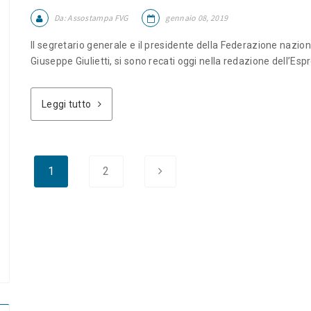
Da:
Assostampa FVG
gennaio 08, 2019
Il segretario generale e il presidente della Federazione nazio
Giuseppe Giulietti, si sono recati oggi nella redazione dell’Esp
Leggi tutto
1
2