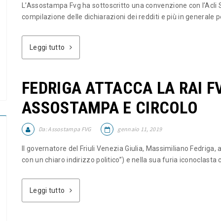
L’Assostampa Fvg ha sottoscritto una convenzione con l’Acli S
compilazione delle dichiarazioni dei redditi e più in generale pe
Leggi tutto
FEDRIGA ATTACCA LA RAI 
ASSOSTAMPA E CIRCOLO
Da:
Assostampa FVG
gennaio 11, 2019
Il governatore del Friuli Venezia Giulia, Massimiliano Fedriga, 
con un chiaro indirizzo politico”) e nella sua furia iconoclasta 
Leggi tutto