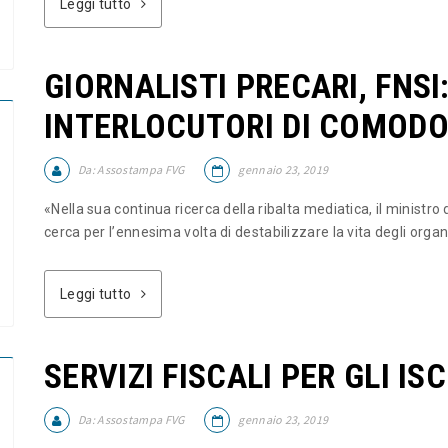
Leggi tutto
GIORNALISTI PRECARI, FNSI
INTERLOCUTORI DI COMODO
Da:
Assostampa FVG
gennaio 23, 2019
«Nella sua continua ricerca della ribalta mediatica, il ministro
cerca per l’ennesima volta di destabilizzare la vita degli organi
Leggi tutto
SERVIZI FISCALI PER GLI I
Da:
Assostampa FVG
gennaio 23, 2019