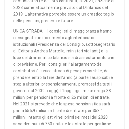
comunicatori (e dei loro contributi) al 2021, anziché al
2023 come attualmente previsto dal Dl rilancio del
2019. L’alternativa potrebbe essere un drastico taglio
delle pensioni, presenti e future.
UNICA STRADA – I consiglieri di maggioranza hanno
consegnato un documento agli interlocutori
istituzionali (Presidenza del Consiglio, sottosegretario
all’Editoria Andrea Martella, ministeri vigilanti) alla
luce del drammatico bilancio sia di assestamento che
di previsione. Per i consiglieri l’allargamento dei
contributori è l’unica strada di peso percorribile, da
prendere entro la fine dell’anno (a parte l’auspicabile
stop a ulteriori prepensionamenti, promossi da tutti i
governi dal 2009 a oggi). L’Inpgi ogni mese eroga 38
milioni per pensioni a fronte di 26 milioni di entrate.
Nel 2021 si prevede che la spesa pensionistica sarà
pari a 555,9 milioni a fronte di entrate per 353,1
milioni. Intanto gli attivi nei primi sei mesi del 2020
sono diminuiti di 750 unita’ e le entrate per gestione