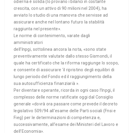
odierna è solida (lo provano i bilanci in costante
crescita, con un attivo di 90 milioni nel 2004), ha
avviato lo studio di una manovra che servisse ad
assicurare anche nel lontano futuro la stabilità
raggiunta nel presente».
Le norme di contenimento, varate dagli
amministratori
dell’Inpgi, sottolinea ancora la nota, «sono state
preventivamente valutate dallo stesso Gismondi, il
quale ha certificato che la riforma raggiunge lo scopo,
e consente di assicurare ‘il ripristino degli equilibri di
lungo periodo del Fondo ed il raggiungimento della
sua autosufficienza finanziarià ».
Per diventare operante, ricorda in ogni caso l’Inpgi, il
complesso delle norme ratificate oggi dal Consiglio
generale «dovrà ora passare come prevede il decreto
legislativo 509/94 all’esame delle Parti sociali (Fnsi e
Fieg) per le determinazioni di competenza e,
successivamente, all’esame dei Ministeri del Lavoro e
dell’Economia».