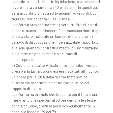
aziende in crisi, fallite o in liquidazione, che perdano il
lavoro in età variante tra i 40 e i 55 anni. In questi casi
sarà accordato un accredito aggiuntivo di contributi
figurativi variabile tra i 6 e i 12 mesi.
La riforma prevede inoltre: a) per tutti i futuri iscritti il
diritto di accesso all indennità di disoccupazione dopo
che sia stato maturato un biennio di iscrizione; b) il
periodo di disoccupazione indennizzabile rapportato
alle sole giornate contrattualizzate; c) l introduzione
di un termine per la richiesta dei ratei di
disoccupazione.
5) Costo del riscatto Attualmente i contributi versati
presso altri Enti possono essere riscattati all Inpgi con
un onere pari al 20% della riserva matematica,
qualora sia accertata la natura giornalistica del
rapporto di lavoro.
La riforma ha previsto che lo sconto per il futuro sia
meno ampio, e cioè pari al 50 per cento; alle stesse
condizioni, cioè, previste per il ricongiungimento in
base alla legge n. 29 del 79.