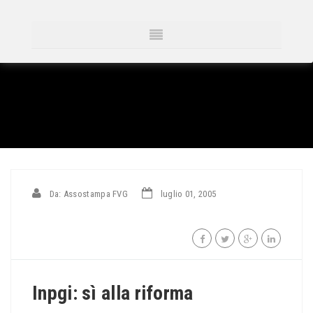
Da: Assostampa FVG
luglio 01, 2005
Inpgi: sì alla riforma