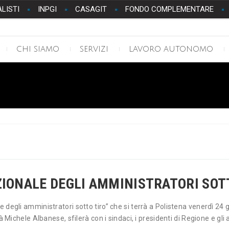
ALISTI
INPGI
CASAGIT
FONDO COMPLEMENTARE
CHI SIAMO
SERVIZI
LAVORO AUTONOMO
ZIONALE DEGLI AMMINISTRATORI SOT
le degli amministratori sotto tiro” che si terrà a Polistena venerdì 2
ità Michele Albanese, sfilerà con i sindaci, i presidenti di Regione e 