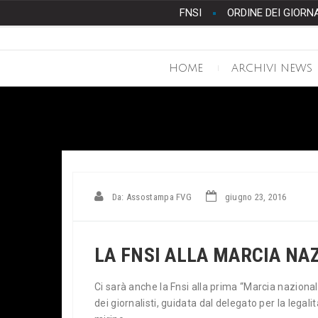
FNSI
ORDINE DEI GIORN
HOME
ARCHIVI NEWS
Da: Assostampa FVG
giugno 23, 2016
LA FNSI ALLA MARCIA NA
Ci sarà anche la Fnsi alla prima “Marcia naziona
dei giornalisti, guidata dal delegato per la legal