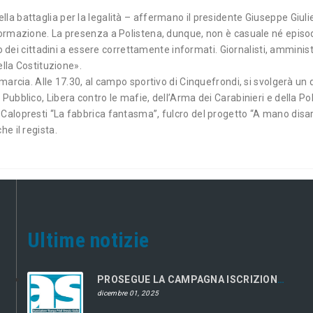
la battaglia per la legalità – affermano il presidente Giuseppe Giulie
formazione. La presenza a Polistena, dunque, non è casuale né episodi
to dei cittadini a essere correttamente informati. Giornalisti, amministr
ella Costituzione».
 marcia. Alle 17.30, al campo sportivo di Cinquefrondi, si svolgerà un 
ubblico, Libera contro le mafie, dell’Arma dei Carabinieri e della Poliz
 Calopresti “La fabbrica fantasma”, fulcro del progetto “A mano dis
he il regista.
Ultime notizie
PROSEGUE LA CAMPAGNA ISCRIZIONI 2026
dicembre 01, 2025