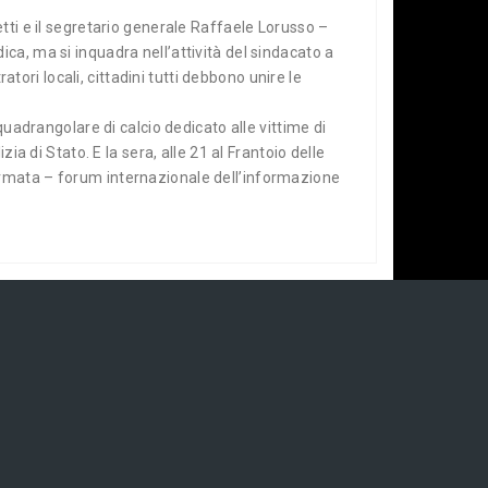
tti e il segretario generale Raffaele Lorusso –
ca, ma si inquadra nell’attività del sindacato a
atori locali, cittadini tutti debbono unire le
quadrangolare di calcio dedicato alle vittime di
ia di Stato. E la sera, alle 21 al Frantoio delle
armata – forum internazionale dell’informazione