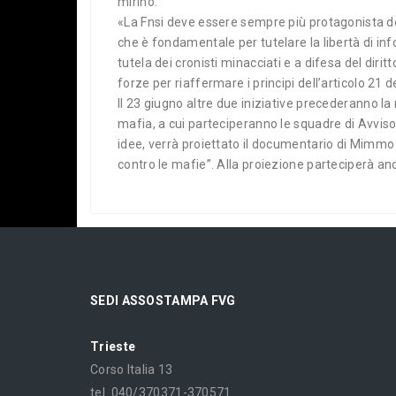
mirino.
«La Fnsi deve essere sempre più protagonista del
che è fondamentale per tutelare la libertà di in
tutela dei cronisti minacciati e a difesa del dirit
forze per riaffermare i principi dell’articolo 21 d
Il 23 giugno altre due iniziative precederanno la
mafia, a cui parteciperanno le squadre di Avviso P
idee, verrà proiettato il documentario di Mimmo
contro le mafie”. Alla proiezione parteciperà anc
SEDI ASSOSTAMPA FVG
Trieste
Corso Italia 13
tel. 040/370371-370571