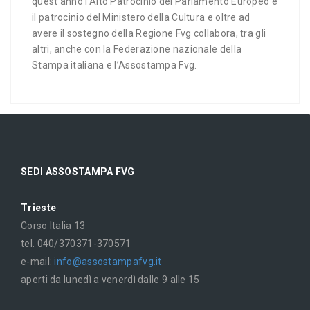
quest’anno l’Alto Patrocinio del Parlamento Europeo e
il patrocinio del Ministero della Cultura e oltre ad
avere il sostegno della Regione Fvg collabora, tra gli
altri, anche con la Federazione nazionale della
Stampa italiana e l’Assostampa Fvg.
SEDI ASSOSTAMPA FVG
Trieste
Corso Italia 13
tel. 040/370371-370571
e-mail:
info@assostampafvg.it
aperti da lunedì a venerdì dalle 9 alle 15