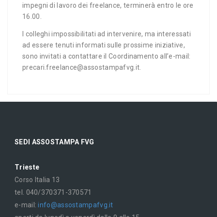
impegni di lavoro dei freelance, terminerà entro le ore
16.00.
I colleghi impossibilitati ad intervenire, ma interessati
ad essere tenuti informati sulle prossime iniziative,
sono invitati a contattare il Coordinamento all’e-mail:
precari.freelance@assostampafvg.it.
SEDI ASSOSTAMPA FVG
Trieste
Corso Italia 13
tel. 040/370371-370571
e-mail:
info@assostampafvg.it