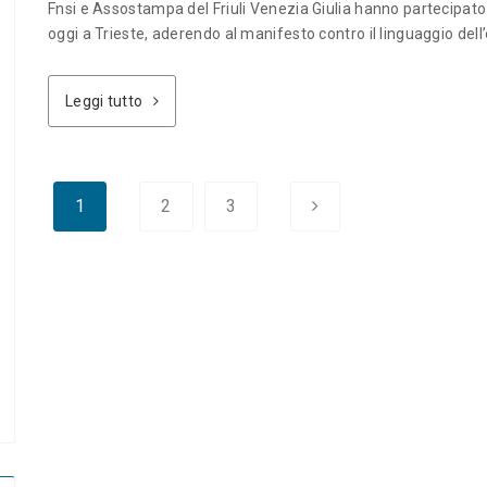
Fnsi e Assostampa del Friuli Venezia Giulia hanno partecipato a
oggi a Trieste, aderendo al manifesto contro il linguaggio dell’od
Leggi tutto
1
2
3