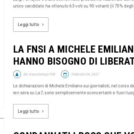
unico candidato ha ottenuto 63 voti su 90 votanti (il 70% degli av
Leggi tutto
LA FNSI A MICHELE EMILIAN
HANNO BISOGNO DI LIBERA
Da:
Assostampa FVG
febbraio 24, 2017
Le dichiarazioni di Michele Emiliano sui giornalisti, nel corso
ieri sera su La7, sono semplicemente sconcertanti e fuori luog
Leggi tutto