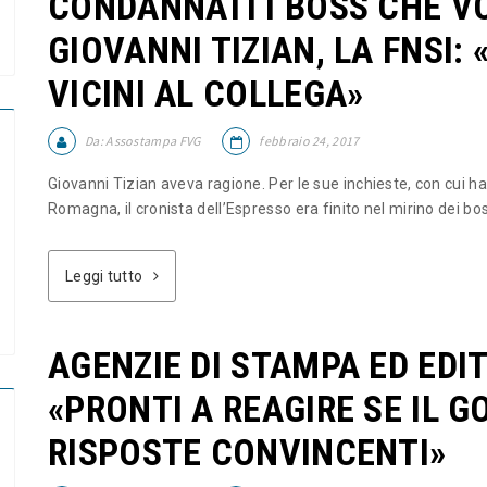
CONDANNATI I BOSS CHE V
GIOVANNI TIZIAN, LA FNSI:
VICINI AL COLLEGA»
Da:
Assostampa FVG
febbraio 24, 2017
Giovanni Tizian aveva ragione. Per le sue inchieste, con cui ha 
Romagna, il cronista dell’Espresso era finito nel mirino dei bos
Leggi tutto
AGENZIE DI STAMPA ED EDI
«PRONTI A REAGIRE SE IL 
RISPOSTE CONVINCENTI»