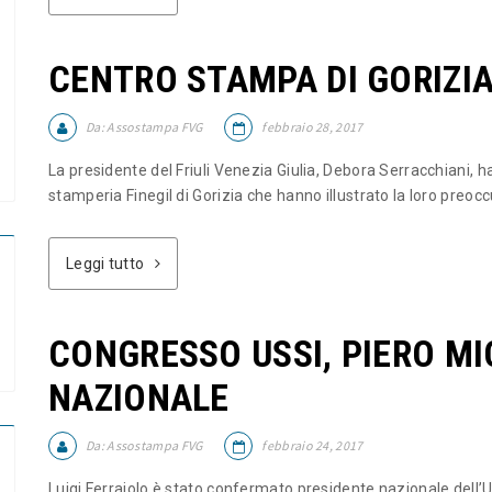
CENTRO STAMPA DI GORIZIA
Da:
Assostampa FVG
febbraio 28, 2017
La presidente del Friuli Venezia Giulia, Debora Serracchiani, ha
stamperia Finegil di Gorizia che hanno illustrato la loro preocc
Leggi tutto
CONGRESSO USSI, PIERO MI
NAZIONALE
Da:
Assostampa FVG
febbraio 24, 2017
Luigi Ferrajolo è stato confermato presidente nazionale dell’U