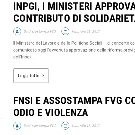
INPGI, I MINISTERI APPROV
CONTRIBUTO DI SOLIDARIET
Da:
Assostampa FVG
febbraio 21, 2017
Il Ministero del Lavoro e delle Politiche Sociali – di concerto 
comunicato oggi l’avvenuta approvazione della riforma previd
dell’Inpgi ...
Leggi tutto
FNSI E ASSOSTAMPA FVG CO
ODIO E VIOLENZA
Da:
Assostampa FVG
febbraio 18, 2017