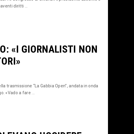
enti diritti ...
O: «I GIORNALISTI NON
TORI»
 della trasmissione “La Gabbia Open”, andata in onda
o. «Vado a fare ...