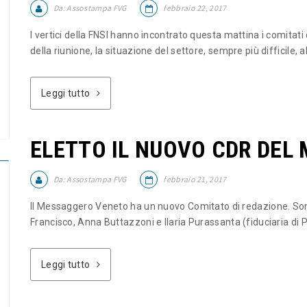
Da:
Assostampa FVG
febbraio 22, 2017
I vertici della FNSI hanno incontrato questa mattina i comitati
della riunione, la situazione del settore, sempre più difficile, alla
Leggi tutto
ELETTO IL NUOVO CDR DEL
Da:
Assostampa FVG
febbraio 21, 2017
Il Messaggero Veneto ha un nuovo Comitato di redazione. Sono 
Francisco, Anna Buttazzoni e Ilaria Purassanta (fiduciaria di P
Leggi tutto