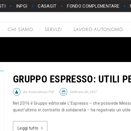
STI
INPGI
CASAGIT
FONDO COMPLEMENTARE
CHI SIAMO
SERVIZI
LAVORO AUTONOMO
GRUPPO ESPRESSO: UTILI PE
Da:
Assostampa FVG
febbraio 28, 2017
Nel 2016 il Gruppo editoriale L’Espresso – che possiede Messag
quest’ultimo in contratto di solidarietà – ha registrato un utile d
Leggi tutto