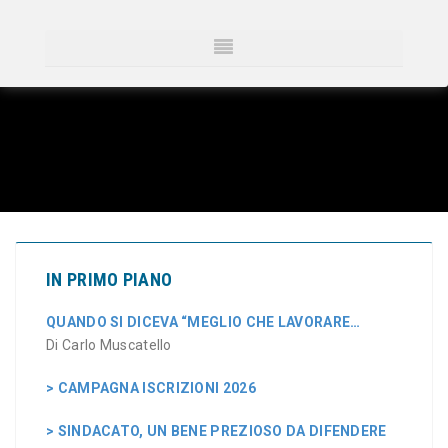
IN PRIMO PIANO
QUANDO SI DICEVA “MEGLIO CHE LAVORARE…
Di Carlo Muscatello
> CAMPAGNA ISCRIZIONI 2026
> SINDACATO, UN BENE PREZIOSO DA DIFENDERE