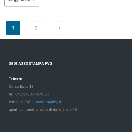
1
2
SEDI ASSOSTAMPA FVG
Trieste
Corso Italia 13
tel. 040/370371-370571
e-mail:
info@assostampafvg.it
aperti da lunedì a venerdì dalle 9 alle 15