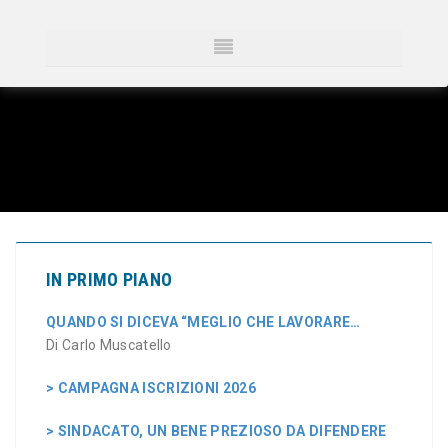
IN PRIMO PIANO
QUANDO SI DICEVA “MEGLIO CHE LAVORARE…
Di Carlo Muscatello
> CAMPAGNA ISCRIZIONI 2026
> SINDACATO, UN BENE PREZIOSO DA DIFENDERE