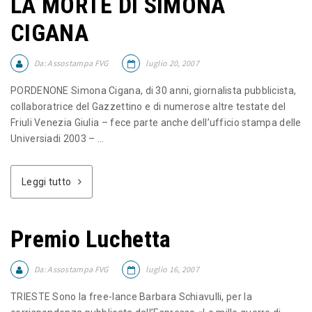
LA MORTE DI SIMONA
CIGANA
Da:
Assostampa FVG
luglio 20, 2007
PORDENONE Simona Cigana, di 30 anni, giornalista pubblicista,
collaboratrice del Gazzettino e di numerose altre testate del
Friuli Venezia Giulia – fece parte anche dell’ufficio stampa delle
Universiadi 2003 – ...
Leggi tutto
Premio Luchetta
Da:
Assostampa FVG
luglio 16, 2007
TRIESTE Sono la free-lance Barbara Schiavulli, per la