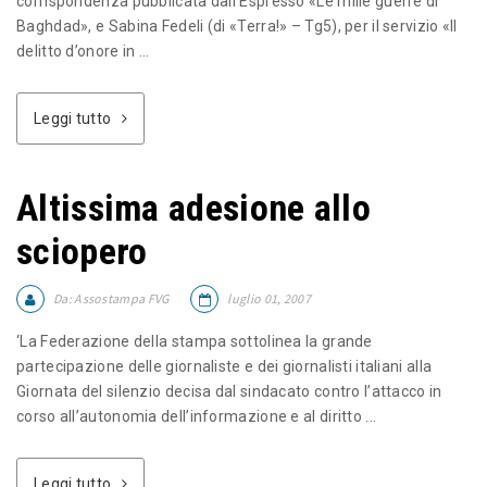
corrispondenza pubblicata dall’Espresso «Le mille guerre di
Baghdad», e Sabina Fedeli (di «Terra!» – Tg5), per il servizio «Il
delitto d’onore in ...
Leggi tutto
Altissima adesione allo
sciopero
Da:
Assostampa FVG
luglio 01, 2007
‘La Federazione della stampa sottolinea la grande
partecipazione delle giornaliste e dei giornalisti italiani alla
Giornata del silenzio decisa dal sindacato contro l’attacco in
corso all’autonomia dell’informazione e al diritto ...
Leggi tutto