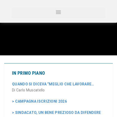
IN PRIMO PIANO
QUANDO SI DICEVA “MEGLIO CHE LAVORARE…
Di Carlo Muscatello
> CAMPAGNA ISCRIZIONI 2026
> SINDACATO, UN BENE PREZIOSO DA DIFENDERE