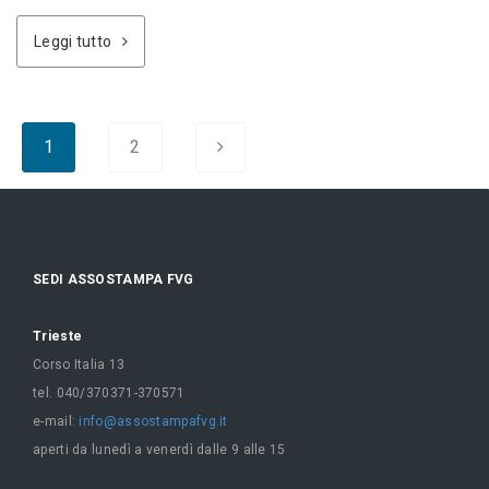
Leggi tutto
1
2
SEDI ASSOSTAMPA FVG
Trieste
Corso Italia 13
tel. 040/370371-370571
e-mail:
info@assostampafvg.it
aperti da lunedì a venerdì dalle 9 alle 15