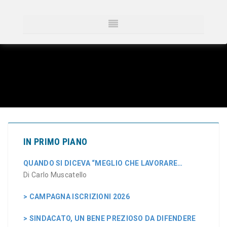
IN PRIMO PIANO
QUANDO SI DICEVA “MEGLIO CHE LAVORARE…
Di Carlo Muscatello
> CAMPAGNA ISCRIZIONI 2026
> SINDACATO, UN BENE PREZIOSO DA DIFENDERE