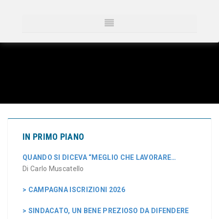
IN PRIMO PIANO
QUANDO SI DICEVA “MEGLIO CHE LAVORARE…
Di Carlo Muscatello
> CAMPAGNA ISCRIZIONI 2026
> SINDACATO, UN BENE PREZIOSO DA DIFENDERE