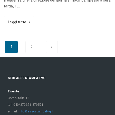
frequenza che la direzione del giornale modifica, spesso a sera
tarda, il ...
Leggi tutto
1
2
SEDI ASSOSTAMPA FVG
Trieste
Corso Italia 13
tel. 040/370371-370571
e-mail:
info@assostampafvg.it