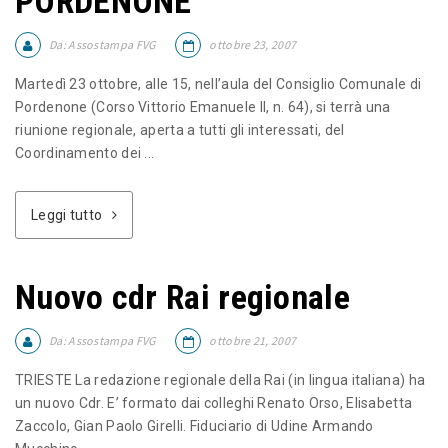
PORDENONE
Da:
Assostampa FVG
ottobre 23, 2007
Martedì 23 ottobre, alle 15, nell’aula del Consiglio Comunale di
Pordenone (Corso Vittorio Emanuele II, n. 64), si terrà una
riunione regionale, aperta a tutti gli interessati, del
Coordinamento dei ...
Leggi tutto
Nuovo cdr Rai regionale
Da:
Assostampa FVG
ottobre 21, 2007
TRIESTE La redazione regionale della Rai (in lingua italiana) ha
un nuovo Cdr. E’ formato dai colleghi Renato Orso, Elisabetta
Zaccolo, Gian Paolo Girelli. Fiduciario di Udine Armando