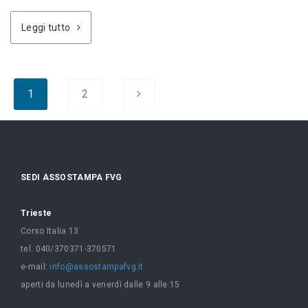
Leggi tutto
1
2
SEDI ASSOSTAMPA FVG
Trieste
Corso Italia 13
tel. 040/370371-370571
e-mail:
info@assostampafvg.it
aperti da lunedì a venerdì dalle 9 alle 15