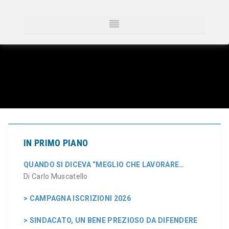
IN PRIMO PIANO
QUANDO SI DICEVA “MEGLIO CHE LAVORARE…
Di Carlo Muscatello
> CAMPAGNA ISCRIZIONI 2026
> SINDACATO, UN BENE PREZIOSO DA DIFENDERE