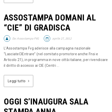
ASSOSTAMPA DOMANI AL
“CIE” DI GRADISCA
Da:
Assostampa FVG
aprile 27, 2012
L’Assostampa Fvg aderisce alla campagna nazionale
“LasciateCIEntrare” (nel comitato promotore anche Fnsi e
Articolo 21), in programma in nove città italiane, per rivendicare
il diritto di accesso ai CIE (Centri ...
Leggi tutto
OGGI S’INAUGURA SALA
STAMPA ANNA