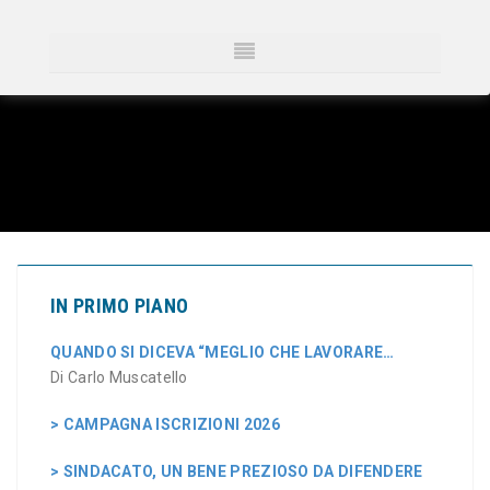
IN PRIMO PIANO
QUANDO SI DICEVA “MEGLIO CHE LAVORARE…
Di Carlo Muscatello
> CAMPAGNA ISCRIZIONI 2026
> SINDACATO, UN BENE PREZIOSO DA DIFENDERE