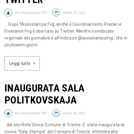
Da:
Assostampa FVG
aprile 30, 2012
Dopo l’Assostampa Fvg, anche il Coordinamento Precari e
Freelance Fvg è sbarcato su Twitter. Mentre il sindacato
regionale dei giornalisti è all’indirizzo @assostampafvg , che in
pochissimi giorni ...
Leggi tutto
INAUGURATA SALA
POLITKOVSKAJA
Da:
Assostampa FVG
aprile 28, 2012
dal sito Rete Civica Comune di Trieste: E’ stata inaugurata la
nuova “Sala Stampa” del Comune di Trieste, intitolata alla