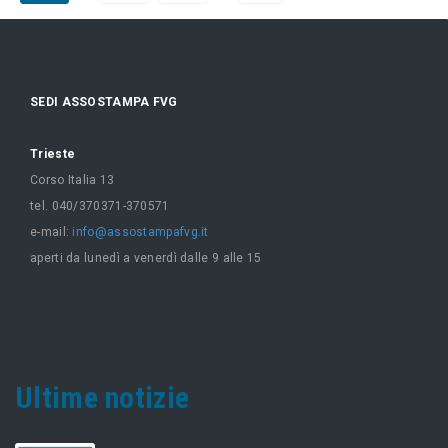
SEDI ASSOSTAMPA FVG
Trieste
Corso Italia 13
tel. 040/370371-370571
e-mail:
info@assostampafvg.it
aperti da lunedì a venerdì dalle 9 alle 15
Ultime notizie