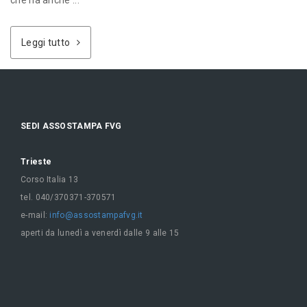
che ha anche ...
Leggi tutto
SEDI ASSOSTAMPA FVG
Trieste
Corso Italia 13
tel. 040/370371-370571
e-mail:
info@assostampafvg.it
aperti da lunedì a venerdì dalle 9 alle 15