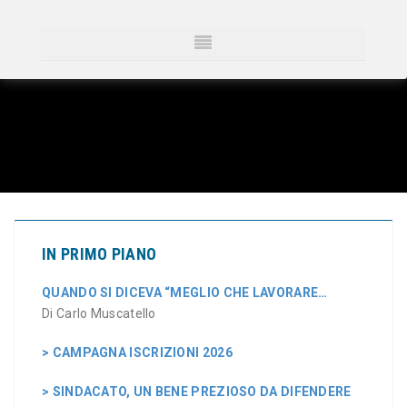
IN PRIMO PIANO
QUANDO SI DICEVA “MEGLIO CHE LAVORARE…
Di Carlo Muscatello
> CAMPAGNA ISCRIZIONI 2026
> SINDACATO, UN BENE PREZIOSO DA DIFENDERE