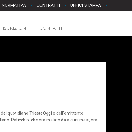
NORMATIVA
CONTRATTI
UFFICI STAMPA
ISCRIZIONI
CONTATTI
e del quotidiano TriesteOggi e dell’emittente
iano. Paticchio, che era malato da alcuni mesi, era ...