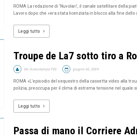
ROMA La redazione di ‘Nuvolari’, il canale satellitare della pia
Lavoro dopo che «era stata licenziata in blocco alla fine dello s
Leggi tutto
Troupe de La7 sotto tiro a R
Da:
Assostampa FVG
giugno 02, 2004
ROMA «L’episodio del sequestro della cassetta video alla troup
polizia, preoccupa per il clima di estrema tensione nel quale si 
Leggi tutto
Passa di mano il Corriere Ad