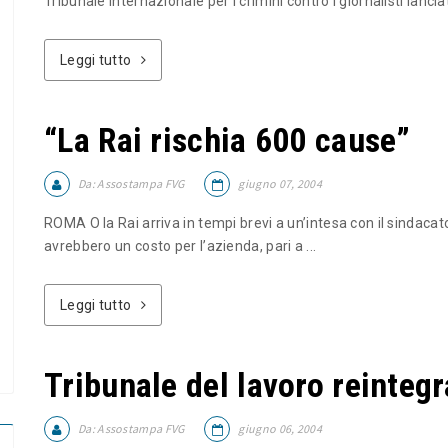
Tribunale internazionale per i crimini contro i giornalisti lanci
Leggi tutto
“La Rai rischia 600 cause”
Da:
Assostampa FVG
giugno 07, 2004
ROMA O la Rai arriva in tempi brevi a un’intesa con il sindacato
avrebbero un costo per l’azienda, pari a ...
Leggi tutto
Tribunale del lavoro reintegr
Da:
Assostampa FVG
giugno 06, 2004