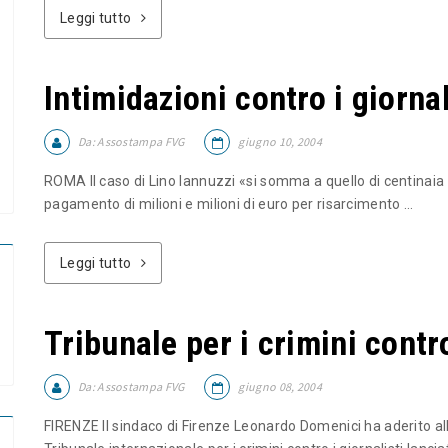
Leggi tutto
Intimidazioni contro i giornal
Da:
Assostampa FVG
giugno 10, 2004
ROMA Il caso di Lino Iannuzzi «si somma a quello di centinaia d
pagamento di milioni e milioni di euro per risarcimento ...
Leggi tutto
Tribunale per i crimini contro
Da:
Assostampa FVG
giugno 08, 2004
FIRENZE Il sindaco di Firenze Leonardo Domenici ha aderito all