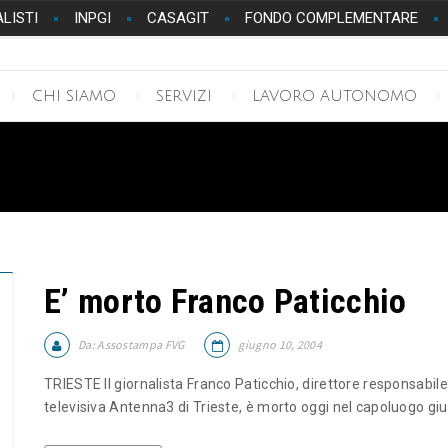
ALISTI
INPGI
CASAGIT
FONDO COMPLEMENTARE
CHI SIAMO
SERVIZI
LAVORO AUTONOMO
E’ morto Franco Paticchio
Da:
Assostampa FVG
giugno 10, 2004
TRIESTE Il giornalista Franco Paticchio, direttore responsabil
televisiva Antenna3 di Trieste, è morto oggi nel capoluogo giul